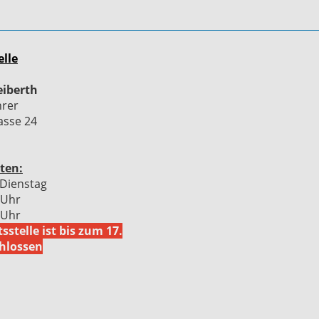
elle
eiberth
hrer
asse 24
ten:
Dienstag
 Uhr
 Uhr
sstelle ist bis zum 17.
hlossen