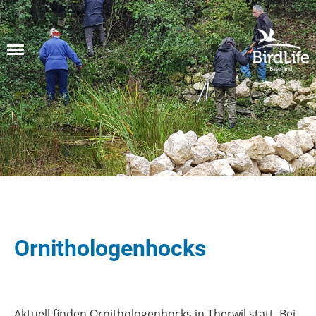
Menü
Ornithologenhocks
Aktuell finden Ornithologenhocks in Therwil statt. Bei