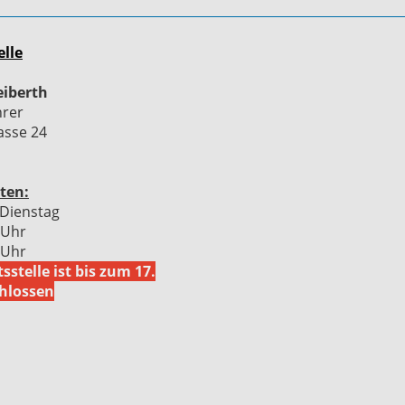
elle
eiberth
hrer
asse 24
ten:
Dienstag
 Uhr
 Uhr
sstelle ist bis zum 17.
hlossen